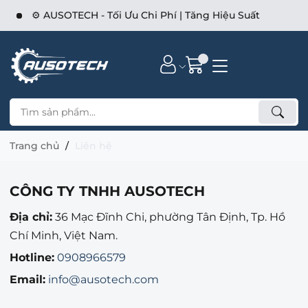
hí | Tăng Hiệu Suất
⚙️AUSOTECH - Đối Tác Kỹ Thuậ
Trang chủ
Liên hệ
CÔNG TY TNHH AUSOTECH
Địa chỉ:
36 Mạc Đĩnh Chi, phường Tân Định, Tp. Hồ
Chí Minh, Việt Nam.
Hotline:
0908966579
Email:
info@ausotech.com