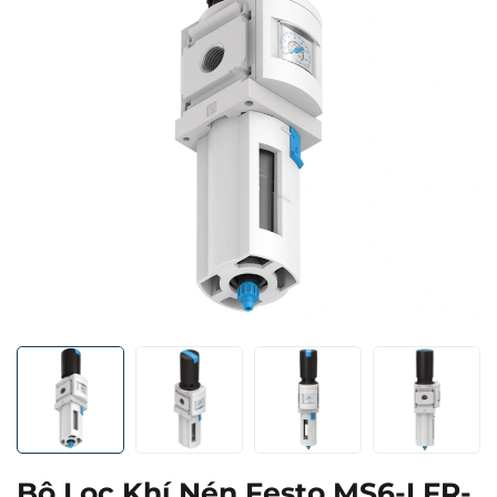
Bộ Lọc Khí Nén Festo MS6-LFR-