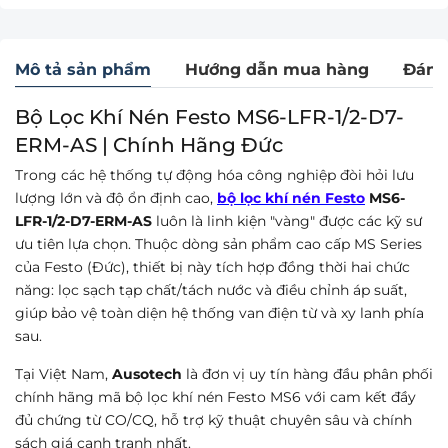
Mô tả sản phẩm
Hướng dẫn mua hàng
Đánh
Bộ Lọc Khí Nén Festo MS6-LFR-1/2-D7-
ERM-AS | Chính Hãng Đức
Trong các hệ thống tự động hóa công nghiệp đòi hỏi lưu
lượng lớn và độ ổn định cao,
bộ lọc khí nén Festo
MS6-
LFR-1/2-D7-ERM-AS
luôn là linh kiện "vàng" được các kỹ sư
ưu tiên lựa chọn. Thuộc dòng sản phẩm cao cấp MS Series
của Festo (Đức), thiết bị này tích hợp đồng thời hai chức
năng: lọc sạch tạp chất/tách nước và điều chỉnh áp suất,
giúp bảo vệ toàn diện hệ thống van điện từ và xy lanh phía
sau.
Tại Việt Nam,
Ausotech
là đơn vị uy tín hàng đầu phân phối
chính hãng mã bộ lọc khí nén Festo MS6 với cam kết đầy
đủ chứng từ CO/CQ, hỗ trợ kỹ thuật chuyên sâu và chính
sách giá cạnh tranh nhất.