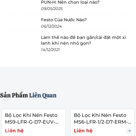
PUN-H: Nên chọn loại nào?
1. Giải Mã Ký Hiệu Kỹ Thuật MS6-LFR-1/2-D7-
09/05/2025
ERM-AS
Festo Của Nước Nào?
Để giúp bộ phận mua hàng và kỹ sư đối chiếu chính xác với
06/12/2024
layout thiết kế, dưới đây là ý nghĩa chi tiết của từng ký tự
trong mã sản phẩm:
Làm thế nào để bạn gắn/cài đặt một xi
lanh khí nén nhỏ gọn?
MS6
: Dòng sản phẩm bộ lọc khí nén tiêu chuẩn module
14/12/2021
cao cấp, kích thước thân 62mm (Size 6) cho lưu lượng
cực lớn.
LFR
: Ký hiệu cụm lọc kết hợp điều áp (Filter-Regulator).
1/2
: Kích thước cổng ren kết nối khí vào/ra là G1/2 (Ren
21mm).
Sản Phẩm
Liên Quan
D7
: Dải áp suất điều chỉnh tiêu chuẩn từ 0.5 bar đến 12
bar.
Bộ Lọc Khí Nén Festo
Bộ Lọc Khí Nén Festo
E
: Cấp độ lọc bụi mịn tiêu chuẩn 40 µm (Lọc thô công
MS9-LFR-G-D7-EUV-
MS6-LFR-1/2-D7-ERM-
nghiệp thông dụng).
AG-BAR-AS
AS
Liên hệ
Liên hệ