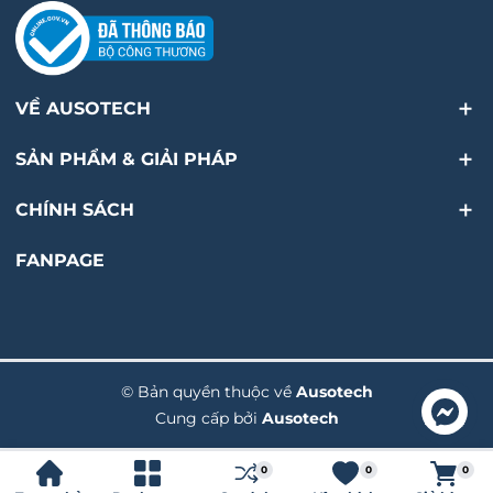
Mã sản phẩm
MS6-LFR-1/2-D7-ERM-AS
Kích thước đầu
G1/2 (Ren nội)
VỀ AUSOTECH
cổng kết nối
SẢN PHẨM & GIẢI PHÁP
Cấp độ lọc bụi
40 µm
CHÍNH SÁCH
Dải áp suất hoạt
0.8 bar – 18 bar
động
FANPAGE
Dải áp suất điều
0.5 bar – 12 bar
chỉnh đầu ra
© Bản quyền thuộc về
Ausotech
Lưu lượng danh
~5.300 l/min
Cung cấp bởi
Ausotech
Liên hệ
nghĩa tiêu chuẩn
0
0
0
Cơ chế xả nước