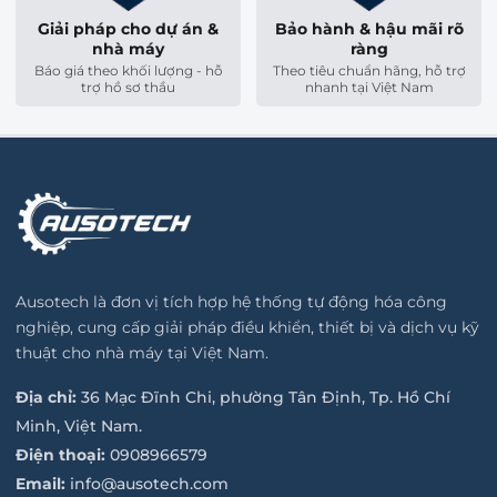
hành nhiều thiết bị chấp hành cùng lúc.
Giải pháp cho dự án &
Bảo hành & hậu mãi rõ
nhà máy
ràng
Tách nước hiệu quả trong khí hậu Việt Nam:
Cơ chế
Báo giá theo khối lượng - hỗ
Theo tiêu chuẩn hãng, hỗ trợ
trợ hồ sơ thầu
nhanh tại Việt Nam
tách nước ly tâm độc quyền của Festo giúp gom triệt
để hơi nước ẩm ngưng tụ, bảo vệ các gioăng phớt cao
su bên trong van và xilanh không bị chai cứng hay rỉ
sét.
Khóa an toàn độc quyền (AS):
Tính năng khóa núm
vặn cực kỳ quan trọng trong môi trường nhà máy vận
hành liên tục. Sau khi cài đặt áp suất (ví dụ 6 bar), người
vận hành có thể ấn khóa lại để cố định thông số, tránh
Ausotech là đơn vị tích hợp hệ thống tự động hóa công
rủi ro lệch áp làm sai hỏng sản phẩm trên băng tải.
nghiệp, cung cấp giải pháp điều khiển, thiết bị và dịch vụ kỹ
thuật cho nhà máy tại Việt Nam.
3. Thông Số Kỹ Thuật Chi Tiết (Datasheet)
Địa chỉ:
36 Mạc Đĩnh Chi, phường Tân Định, Tp. Hồ Chí
Thông số cấu hình
Giá trị tiêu chuẩn
Minh, Việt Nam.
Điện thoại:
0908966579
Thương hiệu
Festo (Đức)
Email:
info@ausotech.com