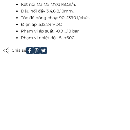
Kết nối M3,M5,M7,G1/8,G1/4.
Đầu nối đẩy 3,4,6,8,10mm.
Tốc độ dòng chảy: 90...1390 l/phút.
Điện áp: 5,12,24 VDC
Phạm vi áp suất: -0.9 ...10 bar
Phạm vi nhiệt độ: -5...+60C.
Chia sẻ