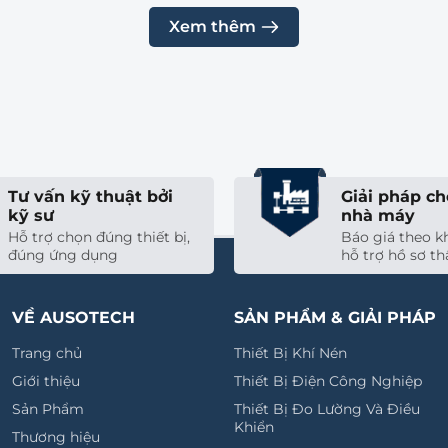
Xem chi tiết
Xem 
Chức Năng Van
Loại Truyền Động
Xem thêm
2x3/2 closed, monostable
2x3/2 open, monostable
3/2 open/closed, monostable
5/2 bistable
Điện
5/2 monostable
Tư vấn kỹ thuật bởi
Giải pháp ch
5/3 pressurised
kỹ sư
nhà máy
5/3 exhausted
Hỗ trợ chọn đúng thiết bị,
Báo giá theo kh
5/3 closed
đúng ứng dụng
hỗ trợ hồ sơ th
5/2 bistable
VỀ AUSOTECH
SẢN PHẨM & GIẢI PHÁP
Điện
Trang chủ
Thiết Bị Khí Nén
Giới thiệu
Thiết Bị Điện Công Nghiệp
5/2 monostable
Điện
Sản Phẩm
Thiết Bị Đo Lường Và Điều
Khiển
Thương hiệu