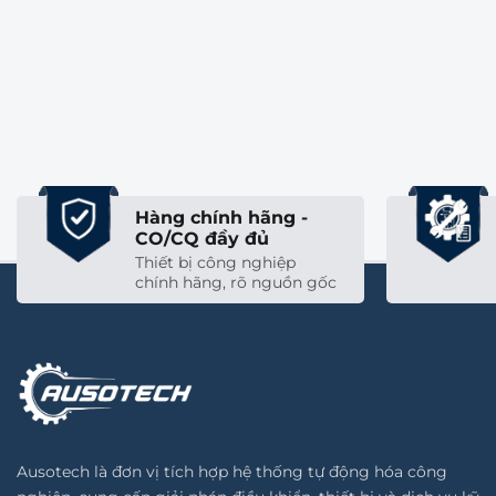
Xem chi tiết
Xem chi tiết
Part No
Mã Đặt Hàng
2x
564212
VUVG
Hàng chính hãng -
CO/CQ đầy đủ
Thiết bị công nghiệp
chính hãng, rõ nguồn gốc
566449
VUVG-B10A-B52-ZT-F-1P3
566448
VUVG-B10A-M52-RZT-F-1P3
Ausotech là đơn vị tích hợp hệ thống tự động hóa công