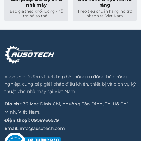
nghiệp khắc nghiệt với vật liệu tuyển chọn có độ bền cơ
nhà máy
ràng
học vượt trội:
Báo giá theo khối lượng - hỗ
Theo tiêu chuẩn hãng, hỗ trợ
trợ hồ sơ thầu
nhanh tại Việt Nam
Vỏ xi lanh và nắp:
Chế tạo từ hợp kim nhôm rèn, xử lý
bề mặt anot hóa mịn giúp tối ưu khối lượng nhưng vẫn
đảm bảo kết cấu vững chắc, chịu moment xoắn tốt.
Trục chính và đai ốc:
Sử dụng thép ổ lăn (thép chịu lực
cường độ cao) giúp giảm thiểu hao mòn cơ khí, duy trì
độ chính xác lặp lại ổn định ±0.01 mm trong suốt vòng
đời sản phẩm.
Thanh Piston:
Thép hợp kim cao không gỉ, tích hợp ren
Ausotech là đơn vị tích hợp hệ thống tự động hóa công
ngoài cơ cấu chắc chắn, đảm bảo không biến dạng dưới
nghiệp, cung cấp giải pháp điều khiển, thiết bị và dịch vụ kỹ
lực nén lên đến 3000N.
thuật cho nhà máy tại Việt Nam.
Địa chỉ:
36 Mạc Đĩnh Chi, phường Tân Định, Tp. Hồ Chí
3. Giải pháp tích hợp Động cơ và Hệ
Minh, Việt Nam.
thống Tự động hóa điện
Điện thoại:
0908966579
Xi lanh điện
ESBF-BS-40-300-5P
là cầu nối hoàn hảo sang
Email:
info@ausotech.com
nhóm giải pháp tự động hóa nhờ khả năng tương thích linh
hoạt: