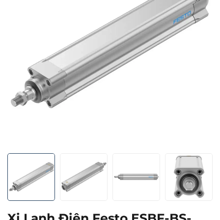
Xi Lanh Điện Festo ESBF-BS-