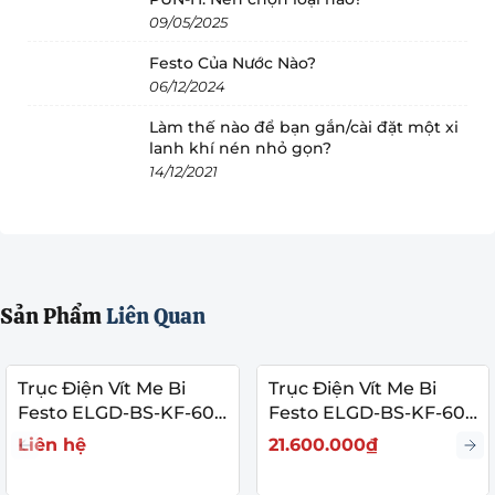
động cực đại
Cấu trúc truyền
Trục vít me bi (Ball Screw)
09/05/2025
động
Độ bảo vệ (IP
IP40
Festo Của Nước Nào?
Rating)
06/12/2024
Đường kính /
Đường kính 16 mm | Bước vít 5
Thời gian bật (Duty
100% (Vận hành liên tục không
Bước vít me
mm/vòng
Làm thế nào để bạn gắn/cài đặt một xi
Cycle)
ngừng nghỉ)
lanh khí nén nhỏ gọn?
Đầu thanh pít tông
Ren ngoài M12x1.25
14/12/2021
Lực nạp tối đa Fx
3000 N (Chịu tải ép/đẩy cực
(Max Feed Force)
cao)
Bất kỳ hướng nào (Xoay đứng,
Vị trí lắp đặt
ngang, nghiêng)
Tốc độ di chuyển
0.42 m/s
tối đa
Sản Phẩm
Liên Quan
Độ chính xác lặp
±0.01 mm
lại (Repeatability)
Trục Điện Vít Me Bi
Trục Điện Vít Me Bi
Festo ELGD-BS-KF-60-
Festo ELGD-BS-KF-60-
Mô-men truyền
200-0H-5P
300-0H-10P
3 N.m
Liên hệ
21.600.000₫
động cực đại