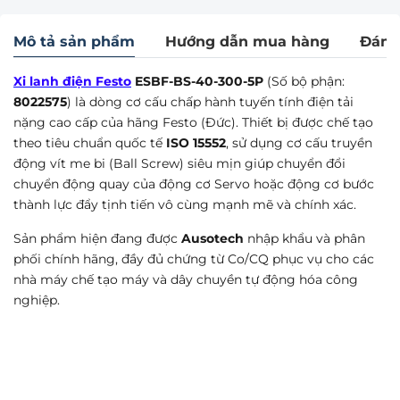
Mô tả sản phẩm
Hướng dẫn mua hàng
Đánh
Xi lanh điện Festo
ESBF-BS-40-300-5P
(Số bộ phận:
8022575
) là dòng cơ cấu chấp hành tuyến tính điện tải
nặng cao cấp của hãng Festo (Đức). Thiết bị được chế tạo
theo tiêu chuẩn quốc tế
ISO 15552
, sử dụng cơ cấu truyền
động vít me bi (Ball Screw) siêu mịn giúp chuyển đổi
chuyển động quay của động cơ Servo hoặc động cơ bước
thành lực đẩy tịnh tiến vô cùng mạnh mẽ và chính xác.
Sản phẩm hiện đang được
Ausotech
nhập khẩu và phân
phối chính hãng, đầy đủ chứng từ Co/CQ phục vụ cho các
nhà máy chế tạo máy và dây chuyền tự động hóa công
nghiệp.