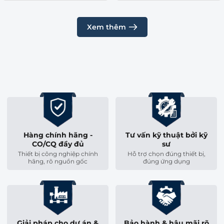
Độ bảo vệ (IP
IP40
Rating)
Xem thêm
Thời gian bật
100% (Vận hành liên tục không
(Duty Cycle)
ngừng nghỉ)
Đầu thanh pít
Ren ngoài M12x1.25
tông
Bất kỳ hướng nào (Xoay đứng,
Vị trí lắp đặt
Hàng chính hãng -
Tư vấn kỹ thuật bởi kỹ
ngang, nghiêng)
CO/CQ đầy đủ
sư
Thiết bị công nghiệp chính
Hỗ trợ chọn đúng thiết bị,
hãng, rõ nguồn gốc
đúng ứng dụng
2. Đặc tính cơ khí và Cấu tạo vật liệu cao
cấp
Mã
Festo 8022575
được thiết kế cho môi trường công
Giải pháp cho dự án &
Bảo hành & hậu mãi rõ