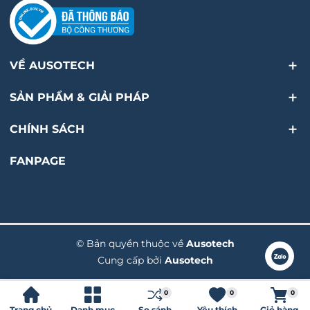
VỀ AUSOTECH
SẢN PHẨM & GIẢI PHÁP
CHÍNH SÁCH
FANPAGE
© Bản quyền thuộc về
Ausotech
Cung cấp bởi
Ausotech
Liên hệ
0
0
0
Trang chủ
Danh mục
So sánh
Yêu thích
Giỏ hàng