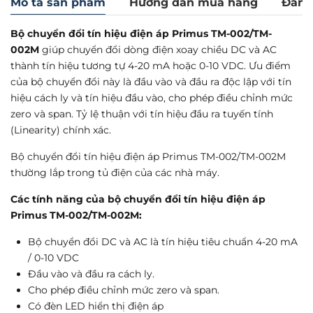
Mô tả sản phẩm
Hướng dẫn mua hàng
Đánh
Bộ chuyển đổi tín hiệu điện áp Primus TM-002/TM-
002M
giúp chuyển đổi dòng điện xoay chiều DC và AC
thành tín hiệu tương tự 4-20 mA hoặc 0-10 VDC. Ưu điểm
của bộ chuyển đổi này là đầu vào và đầu ra độc lập với tín
hiệu cách ly và tín hiệu đầu vào, cho phép điều chỉnh mức
zero và span. Tỷ lệ thuận với tín hiệu đầu ra tuyến tính
(Linearity) chính xác.
Bộ chuyển đổi tín hiệu điện áp Primus TM-002/TM-002M
thường lắp trong tủ điện của các nhà máy.
Các tính năng của bộ chuyển đổi tín hiệu điện áp
Primus TM-002/TM-002M:
Bộ chuyển đổi DC và AC là tín hiệu tiêu chuẩn 4-20 mA
/ 0-10 VDC
Đầu vào và đầu ra cách ly.
Cho phép điều chỉnh mức zero và span.
Có đèn LED hiển thị điện áp