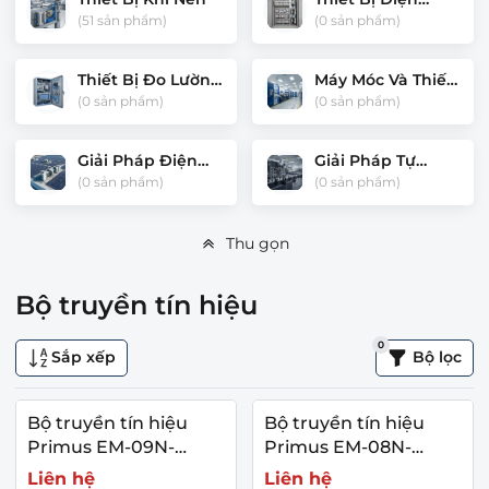
Công Nghiệp
(51 sản phẩm)
(0 sản phẩm)
Thiết Bị Đo Lường
Máy Móc Và Thiết
Và Điều Khiển
Bị Công Nghiệp
(0 sản phẩm)
(0 sản phẩm)
Giải Pháp Điện
Giải Pháp Tự
Năng Lượng Mặt
Động Hóa Nhà
(0 sản phẩm)
(0 sản phẩm)
Trời
Máy
Thu gọn
Bộ truyền tín hiệu
0
Sắp xếp
Bộ lọc
Bộ truyền tín hiệu
Bộ truyền tín hiệu
Primus EM-09N-
Primus EM-08N-
Series
Series
Liên hệ
Liên hệ