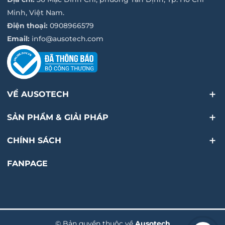
được thiết kế để tối ưu hóa sử dụng năng lượng, giúp
Minh, Việt Nam.
tiết kiệm chi phí và bảo vệ môi trường.
Điện thoại:
0908966579
Độ Tin Cậy Cao:
ATS Osung và Primus đảm bảo hoạt
Email:
info@ausotech.com
động liên tục và tin cậy cao, đáp ứng nhu cầu ổn định
của người sử dụng.
Tương Thích Linh Hoạt:
Cả ba thiết bị đều có khả năng
tương thích với nhiều hệ thống và ứng dụng khác nhau,
tạo ra sự linh hoạt trong triển khai.
VỀ AUSOTECH
5.
Ứng Dụng Thực Tế:
SẢN PHẨM & GIẢI PHÁP
Gia Đình và Văn Phòng:
Primus và Biến Tần Growatt
giúp gia đình và văn phòng tận hưởng nguồn điện ổn
CHÍNH SÁCH
định và tiết kiệm năng lượng.
Công Nghiệp và Doanh Nghiệp:
ATS Osung là lựa
FANPAGE
chọn lý tưởng cho các doanh nghiệp, nơi đòi hỏi độ tin
cậy cao trong việc duy trì nguồn điện liên tục.
6.
Kết Luận:
Primus, Biến Tần Growatt, và ATS Osung không chỉ là các
thiết bị điện thông thường, mà là những đối tác đáng tin
© Bản quyền thuộc về
Ausotech
cậy, hỗ trợ hiệu quả và tự động hóa cho hệ thống điện của