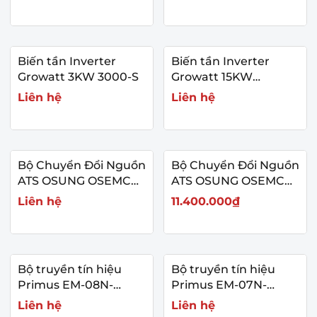
Biến tần Inverter
Biến tần Inverter
Growatt 3KW 3000-S
Growatt 15KW
15000TL3-S
Liên hệ
Liên hệ
Bộ Chuyển Đổi Nguồn
Bộ Chuyển Đổi Nguồn
ATS OSUNG OSEMCO
ATS OSUNG OSEMCO
OSS-62-TN
OSS-61-TN
Liên hệ
11.400.000₫
Bộ truyền tín hiệu
Bộ truyền tín hiệu
Primus EM-08N-
Primus EM-07N-
Series
Series
Liên hệ
Liên hệ