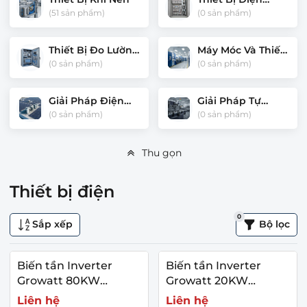
Công Nghiệp
(51 sản phẩm)
(0 sản phẩm)
Thiết Bị Đo Lường
Máy Móc Và Thiết
Và Điều Khiển
Bị Công Nghiệp
(0 sản phẩm)
(0 sản phẩm)
Giải Pháp Điện
Giải Pháp Tự
Năng Lượng Mặt
Động Hóa Nhà
(0 sản phẩm)
(0 sản phẩm)
Trời
Máy
Thu gọn
Thiết bị điện
0
Sắp xếp
Bộ lọc
Biến tần Inverter
Biến tần Inverter
Growatt 80KW
Growatt 20KW
MAX80KTL3 LV
20000TL3-S
Liên hệ
Liên hệ